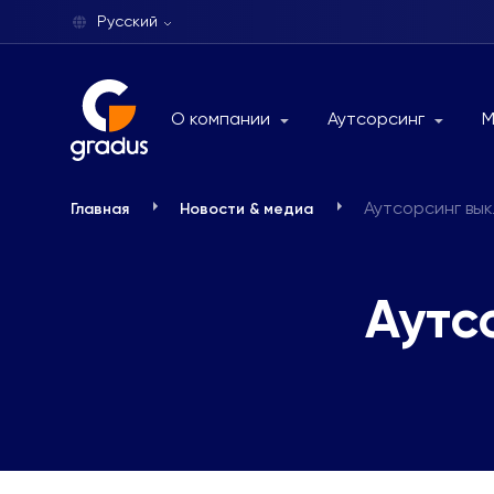
Русский
О компании
Аутсорсинг
М
Аутсорсинг вы
Главная
Новости & медиа
Аутс