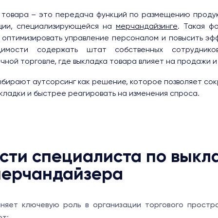
 товара – это передача функций по размещению продук
ции, специализирующейся на
мерчандайзинге
. Такая ф
 оптимизировать управление персоналом и повысить эф
димости содержать штат собственных сотрудников
чной торговле, где выкладка товара влияет на продажи и
ыбирают аутсорсинг как решение, которое позволяет сок
кладки и быстрее реагировать на изменения спроса.
сти специалиста по выкл
мерчандайзера
няет ключевую роль в организации торгового простра
ют: