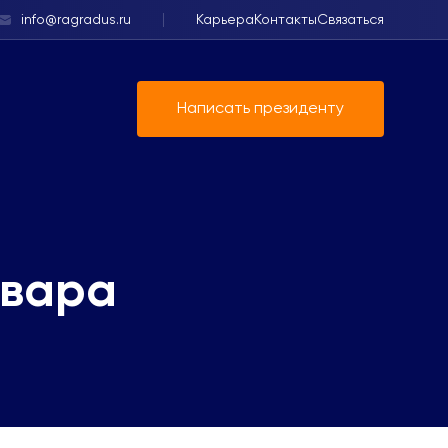
info@ragradus.ru
Карьера
Контакты
Связаться
Написать президенту
овара