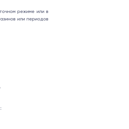
уточном режиме или в
газинов или периодов
?
: