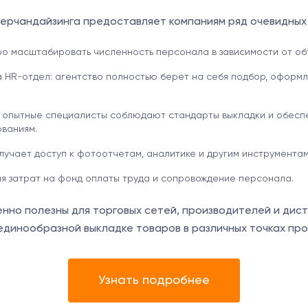
мерчандайзинга предоставляет компаниям ряд очевидных
ро масштабировать численность персонала в зависимости от об
а HR-отдел: агентство полностью берет на себя подбор, оформ
 опытные специалисты соблюдают стандарты выкладки и обесп
ваниям.
олучает доступ к фотоотчетам, аналитике и другим инструментам
ия затрат на фонд оплаты труда и сопровождение персонала.
нно полезны для торговых сетей, производителей и дис
единообразной выкладке товаров в различных точках пр
Узнать подробнее