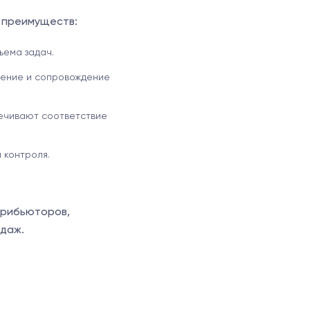
 преимуществ:
ъема задач.
ление и сопровождение
ечивают соответствие
 контроля.
трибьюторов,
одаж.