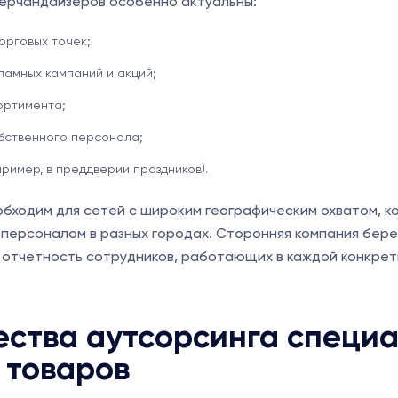
мерчандайзеров особенно актуальны:
орговых точек;
ламных кампаний и акций;
ортимента;
обственного персонала;
пример, в преддверии праздников).
обходим для сетей с широким географическим охватом, 
 персоналом в разных городах. Сторонняя компания бере
и отчетность сотрудников, работающих в каждой конкрет
ства аутсорсинга специа
 товаров