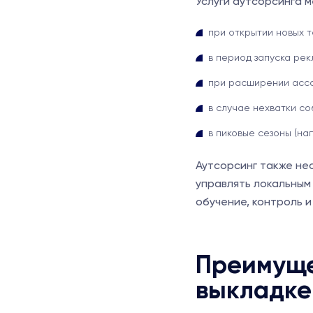
Услуги аутсорсинга 
при открытии новых т
в период запуска рек
при расширении асс
в случае нехватки с
в пиковые сезоны (на
Аутсорсинг также не
управлять локальным
обучение, контроль 
Преимуще
выкладке