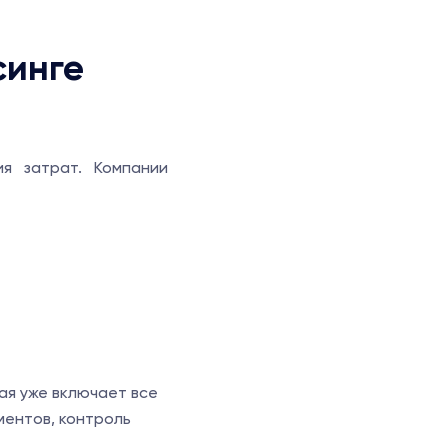
синге
я затрат. Компании
ая уже включает все
ментов, контроль