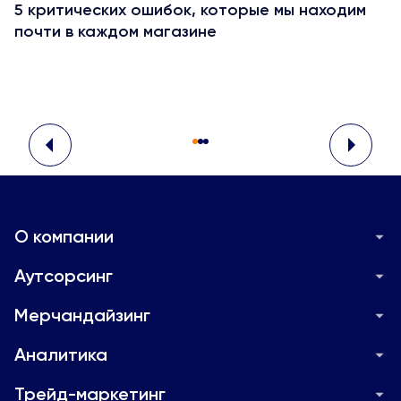
5 критических ошибок, которые мы находим
почти в каждом магазине
О компании
Новости и Медиа
Аутсорсинг
Контакты
Аутсорсинг для складов
Телефон доверия
Мерчандайзинг
Аутсорсинг для производства
Инновационный мерчандайзинг
Станьте нашим партнёром в рамках модели MSP
Аутсорсинг персонала через MSP
Аналитика
Эксклюзивный мерчандайзинг
Garant Registrum
Gradus Retail Index
Аутсорсинг продаж
Совмещенный мерчандайзинг
Трейд-маркетинг