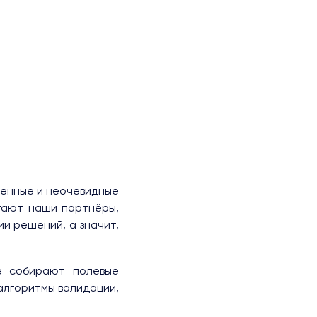
ценные и неочевидные
гают наши партнёры,
и решений, а значит,
е собирают полевые
 алгоритмы валидации,