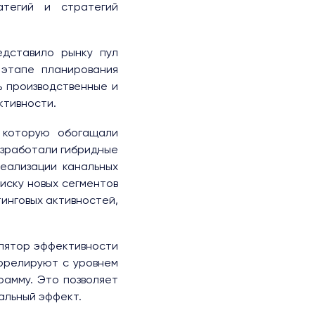
атегий и стратегий
едставило рынку пул
этапе планирования
ь производственные и
ктивности.
 которую обогащали
азработали гибридные
реализации канальных
иску новых сегментов
инговых активностей,
улятор эффективности
оррелируют с уровнем
рамму. Это позволяет
альный эффект.