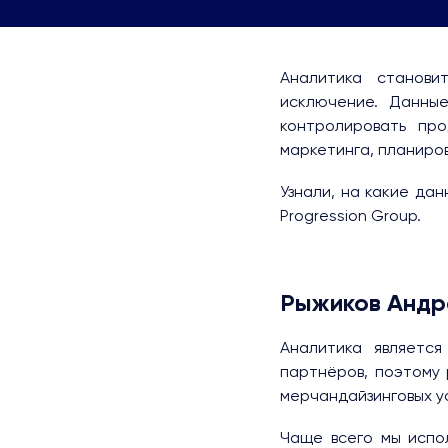
Аналитика станови
исключение. Данны
контролировать пр
маркетинга, планирова
Узнали, на какие дан
Progression Group.
Рыжиков Андр
Аналитика являетс
партнёров, поэтому 
мерчандайзинговых ус
Чаще всего мы испо