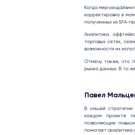
Когда мерчандайзинг
корректировка в мом
полученных из SFA-п
Аналитика оффтейко
торговых сетях, сез
возможности их испол
Отмечу также, что 
рынка данных. В то ж
Павел Мальцев
В нашей стратегии 
каждом проекте п
позволяющие повыси
помогает аналитика н