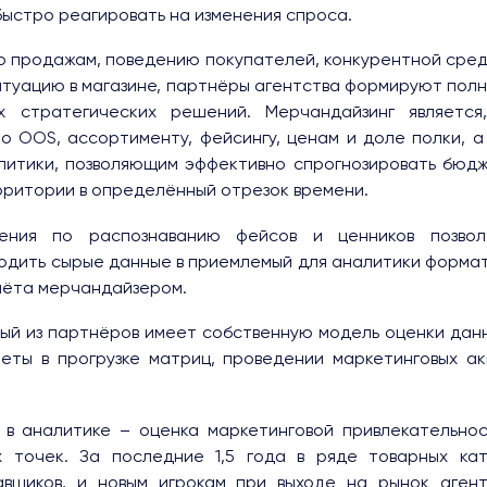
быстро реагировать на изменения спроса.
о продажам, поведению покупателей, конкурентной сред
итуацию в магазине, партнёры агентства формируют полн
х стратегических решений. Мерчандайзинг является
о OOS, ассортименту, фейсингу, ценам и доле полки, а
литики, позволяющим эффективно спрогнозировать бюдж
ритории в определённый отрезок времени.
ения по распознаванию фейсов и ценников позво
дить сырые данные в приемлемый для аналитики формат 
чёта мерчандайзером.
ый из партнёров имеет собственную модель оценки данн
еты в прогрузке матриц, проведении маркетинговых ак
 в аналитике – оценка маркетинговой привлекательнос
х точек. За последние 1,5 года в ряде товарных ка
авщиков, и новым игрокам при выходе на рынок аген