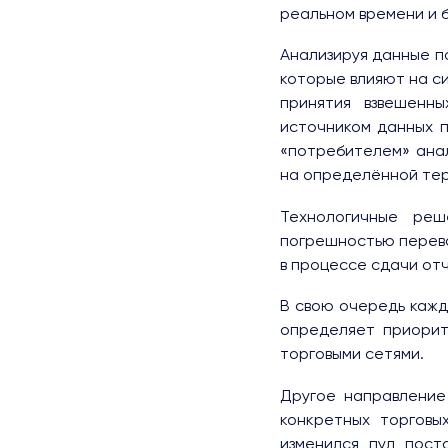
реальном времени и 
Анализируя данные п
которые влияют на с
принятия взвешенны
источником данных п
«потребителем» ана
на определённой тер
Технологичные реш
погрешностью перево
в процессе сдачи от
В свою очередь кажд
определяет приорит
торговыми сетями.
Другое направление
конкретных торговы
изменился пул пост