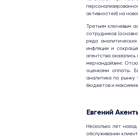
персонализированно
активностей) на нов
Третьим ключевым ас
сотрудников (основн
ряда аналитических
инфляции и сокраще
агентства оказались
мерчандайзинг. Отс
оценками оплаты. Б
аналитика по рынку 
бюджетов и максимиз
Евгений Акен
Несколько лет назад
обслуживании клиент