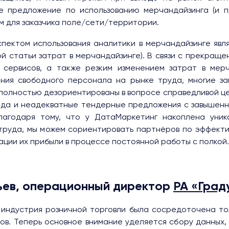
е предложение по использованию мерчандайзинга (и п
ом для заказчика поле/сети/территории.
пектом использования аналитики в мерчандайзинге явл
ой статьи затрат в мерчандайзинге). В связи с прекраще
 сервисов, а также резким изменением затрат в мер
ния свободного персонала на рынке труда, многие за
 полностью дезориентированы в вопросе справедливой це
юда и неадекватные тендерные предложения с завышенн
лагодаря тому, что у ДатаМаркетинг накоплена уник
труда, мы можем сориентировать партнёров по эффект
ации их прибыли в процессе постоянной работы с полкой.
тьев, операционный директор
РА «Град
 индустрия розничной торговли была сосредоточена то
ов. Теперь основное внимание уделяется сбору данных, и