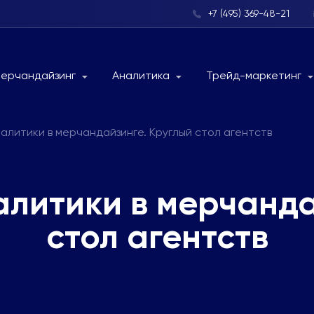
+7 (495) 369-48-21
ерчандайзинг
Аналитика
Трейд-маркетинг
алитики в мерчандайзинге. Круглый стол агентств
литики в мерчанда
стол агентств