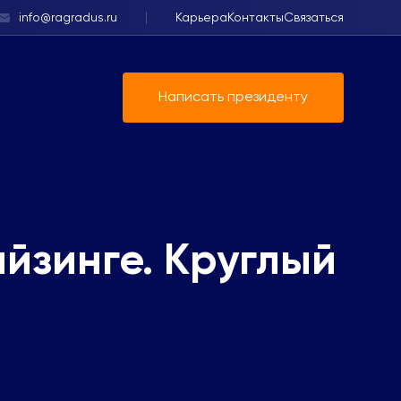
info@ragradus.ru
Карьера
Контакты
Связаться
Написать президенту
йзинге. Круглый