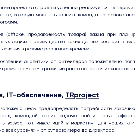
овый проект отстроен и успешно реализуется не первый 
енте, которую может выполнить команда на основе ана
рограмм.
в (offtake, продаваемость товара) важна при плани
онных акциях. Преимущество таких данных состоит в выс
ьзования в режиме реального времени.
появление аналитики от ритейлеров положительно повл
е время тормозом в развитии рынка остается их высокая с
, IT-обеспечение,
TRproject
заложена цель предопределять потребности заказчика
еред командой стоит задача найти новые эффекти
ть возврат от инвестиций в маркетинг для наших кли
а всех уровнях – от супервайзера до директора.