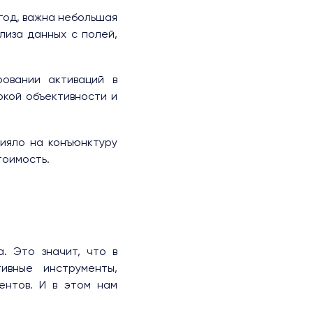
год, важна небольшая
лиза данных с полей,
ровании активаций в
окой объективности и
ияло на конъюнктуру
тоимость.
. Это значит, что в
вные инструменты,
ентов. И в этом нам