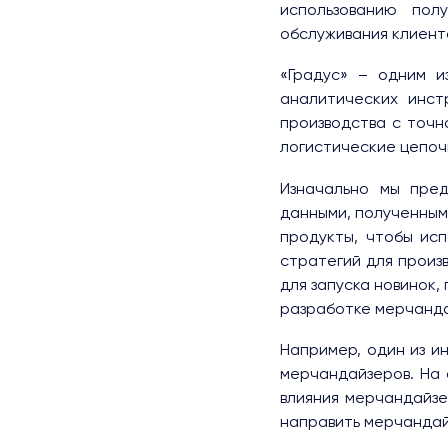
использованию пол
обслуживания клиент
«Градус» – одним и
аналитических инст
производства с точн
логистические цепоч
Изначально мы пре
данными, полученным
продукты, чтобы исп
стратегий для произ
для запуска новинок
разработке мерчанда
Например, один из и
мерчандайзеров. На 
влияния мерчандайзе
направить мерчандай