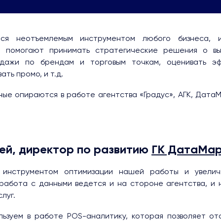
тся неотъемлемым инструментом любого бизнеса, 
е помогают принимать стратегические решения о вы
одажи по брендам и торговым точкам, оценивать эф
ть промо, и т.д.
ные опираются в работе агентства «Градус», АГК, ДатаМ
ей, директор по развитию
ГК ДатаМар
я инструментом оптимизации нашей работы и увели
работа с данными ведется и на стороне агентства, и 
луг.
льзуем в работе POS-аналитику, которая позволяет от