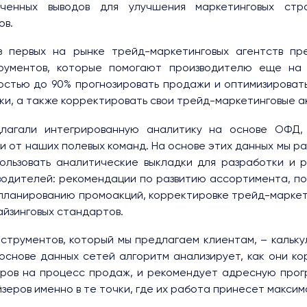
ученных выводов для улучшения маркетинговых стр
ов.
з первых на рынке трейд-маркетинговых агентств пр
рументов, которые помогают производителю еще на 
остью до 90% прогнозировать продажи и оптимизироват
ки, а также корректировать свои трейд-маркетинговые а
длагали интегрированную аналитику на основе ОФД,
и от наших полевых команд. На основе этих данных мы р
ользовать аналитические выкладки для разработки и 
водителей: рекомендации по развитию ассортимента, по
, планированию промоакций, корректировке трейд-маркет
йзинговых стандартов.
нструментов, который мы предлагаем клиентам, – кальк
основе данных сетей алгоритм анализирует, как они к
ров на процесс продаж, и рекомендует адресную прог
зеров именно в те точки, где их работа принесет максим