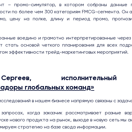
нт – промо-симулятор, в котором собраны данные 
ости по более чем 300 категориям FMCG-сегмента. Он 
омо, цену на полке, длину и период промо, прогноз
бранные воедино и грамотно интерпретированные через
т стать основой четкого планирования для всех подр
огом эффективности трейд-маркетинговых мероприятий.
ргеев, исполнительный
садоры глобальных команд»
исследований в нашем бизнесе напрямую связаны с задач
запросах, когда заказчик рассматривает разные ва
уске нового продукта на рынок, выходе в новую сеть мы 
рмируем стратегию на базе свода информации.