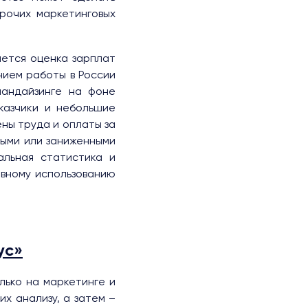
рочих маркетинговых
яется оценка зарплат
нием работы в России
чандайзинге на фоне
казчики и небольшие
ны труда и оплаты за
ыми или заниженными
альная статистика и
ивному использованию
ус»
лько на маркетинге и
х анализу, а затем –