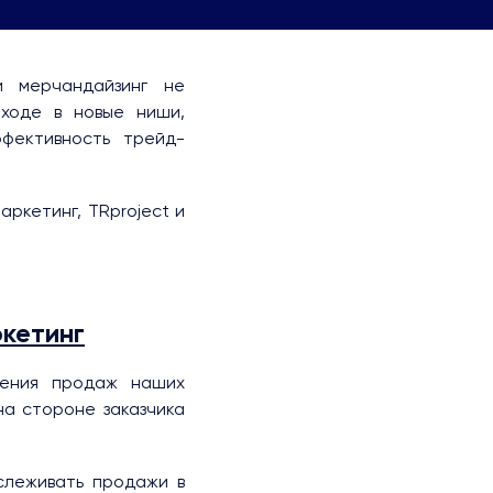
и мерчандайзинг не
ходе в новые ниши,
фективность трейд-
аркетинг, TRproject и
кетинг
чения продаж наших
на стороне заказчика
слеживать продажи в