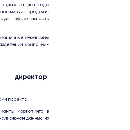
продаж за два года
анализирует продажи,
ирует эффективность
 машинные механизмы
азделений компании-
 директор
ами проекта.
рианты маркетинга в
анализируем данные из