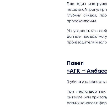
Еще один инструме
недельной гранулярн
глубину скидки, пр
промокампании.
Мы уверены, что со
данные продаж могу
производителя и зал
Павел Се
«АГК – Амбас
Глубина и сложность 
При нестандартных 
ритейле, или при зап
разных каналов и фо